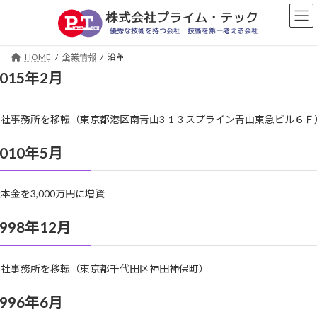
コ
ナ
ン
ビ
テ
ゲ
ン
ー
HOME
企業情報
沿革
ツ
シ
2015年2月
へ
ョ
ス
ン
キ
に
社事務所を移転（東京都港区南青山3-1-3 スプライン青山東急ビル６Ｆ
ッ
移
プ
動
2010年5月
本金を3,000万円に増資
1998年12月
本社事務所を移転（東京都千代田区神田神保町）
1996年6月