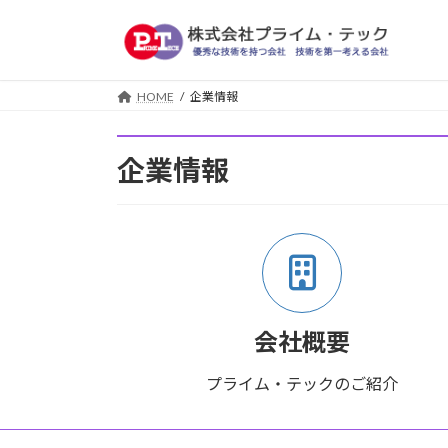
コ
ナ
ン
ビ
テ
ゲ
ン
ー
HOME
企業情報
ツ
シ
へ
ョ
ス
ン
企業情報
キ
に
ッ
移
プ
動
会社概要
プライム・テックのご紹介